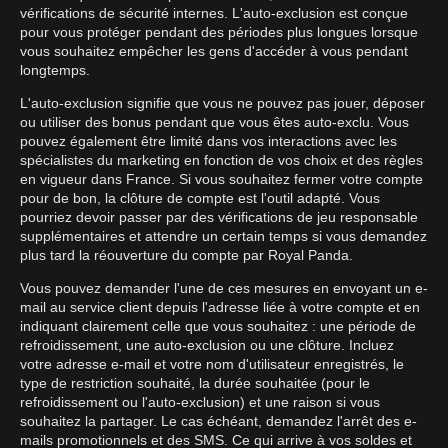
vérifications de sécurité internes. L'auto-exclusion est conçue
pour vous protéger pendant des périodes plus longues lorsque
vous souhaitez empêcher les gens d'accéder à vous pendant
longtemps.
L'auto-exclusion signifie que vous ne pouvez pas jouer, déposer
ou utiliser des bonus pendant que vous êtes auto-exclu. Vous
pouvez également être limité dans vos interactions avec les
spécialistes du marketing en fonction de vos choix et des règles
en vigueur dans France. Si vous souhaitez fermer votre compte
pour de bon, la clôture de compte est l'outil adapté. Vous
pourriez devoir passer par des vérifications de jeu responsable
supplémentaires et attendre un certain temps si vous demandez
plus tard la réouverture du compte par Royal Panda.
Vous pouvez demander l'une de ces mesures en envoyant un e-
mail au service client depuis l'adresse liée à votre compte et en
indiquant clairement celle que vous souhaitez : une période de
refroidissement, une auto-exclusion ou une clôture. Incluez
votre adresse e-mail et votre nom d'utilisateur enregistrés, le
type de restriction souhaité, la durée souhaitée (pour le
refroidissement ou l'auto-exclusion) et une raison si vous
souhaitez la partager. Le cas échéant, demandez l'arrêt des e-
mails promotionnels et des SMS. Ce qui arrive à vos soldes et