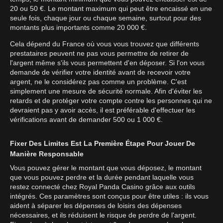
20 ou 50 €. Le montant maximum qui peut être encaissé en une
seule fois, chaque jour ou chaque semaine, surtout pour des
montants plus importants comme 20 000 €.
Cela dépend du France où vous vous trouvez que différents
prestataires peuvent ne pas vous permettre de retirer de
l'argent même s'ils vous permettent d'en déposer. Si l'on vous
demande de vérifier votre identité avant de recevoir votre
argent, ne le considérez pas comme un problème. C'est
simplement une mesure de sécurité normale. Afin d'éviter les
retards et de protéger votre compte contre les personnes qui ne
devraient pas y avoir accès, il est préférable d'effectuer les
vérifications avant de demander 500 ou 1 000 €.
Fixer Des Limites Est La Première Étape Pour Jouer De
Manière Responsable
Vous pouvez gérer le montant que vous déposez, le montant
que vous pouvez perdre et la durée pendant laquelle vous
restez connecté chez Royal Panda Casino grâce aux outils
intégrés. Ces paramètres sont conçus pour être utiles : ils vous
aident à séparer les dépenses de loisirs des dépenses
nécessaires, et ils réduisent le risque de perdre de l'argent.