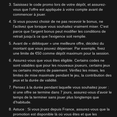
Saisissez le code promo lors de votre dépôt, et assurez-
vous que l'offre est appliquée à votre compte avant de
commencer à jouer.
Si vous pouvez choisir de ne pas recevoir le bonus, ne
l'activez que lorsque vous souhaitez vraiment miser. C'est
parce que l'argent bonus peut modifier les conditions de
retrait jusqu'à ce que l'exigence soit remplie.
Avant de « débloquer » une meilleure offre, décidez du
montant que vous pouvez dépenser. Par exemple, fixez
une limite de €50 comme dépôt maximum pour la session.
Assurez-vous que vous êtes éligible. Certains codes ne
sont valables que pour les nouveaux joueurs, certains jeux
ou certains moyens de paiement. Vérifiez les mises, les
limites de mise maximale pendant le jeu, la contribution des
jeux et la durée de validité.
Pensez à la durée pendant laquelle vous souhaitez jouer :
si une offre se termine dans 7 jours, assurez-vous d'avoir le
temps de la terminer sans jouer plus longtemps que
d'habitude.
Astuce : Si vous jouez depuis France, assurez-vous que la
promotion est disponible là où vous êtes et que les