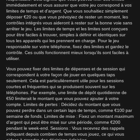
immédiatement et vous assurer que votre jeu correspond à vos
limites de temps et d'argent. Que vous souhaitiez simplement
déposer €20 ou que vous prévoyiez de rester un moment, les
contrôles intégrés vous aideront à rester sur la bonne voie sans
arrêter le jeu. Les limites de temps et les limites sont conçues
pour être faciles à trouver, simples à définir et identiques sur
tous les appareils qui les prennent en charge. Pour le jeu
responsable sur votre téléphone, fixez des limites et gardez le
contrôle. Ces outils fonctionnent mieux lorsqu'ils sont faciles à
utiliser.
Vous pouvez fixer des limites de dépenses et de session qui
correspondent à votre façon de jouer en quelques taps
seulement. Cela est particulièrement utile pour les sessions
courtes et fréquentes qui se produisent souvent sur les
téléphones. Par exemple, une limite de dépôt quotidienne de
€50 limiterait le montant que vous pouvez ajouter à votre
compte. Limites de pertes : Décidez du montant que vous
pouvez perdre dans un certain laps de temps, comme €100 par
semaine de fonds. Limites de mise : Fixez un montant maximum
d'argent qui peut être misé sur une période, comme €200
pendant le week-end. Sessions : Vous recevrez des rappels
indiquant depuis combien de temps vous jouez, ce qui vous
aidera à prendre des décisions éclairées.