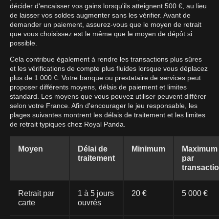
décider d'encaisser vos gains lorsqu'ils atteignent 500 €, au lieu
de laisser vos soldes augmenter sans les vérifier. Avant de
demander un paiement, assurez-vous que le moyen de retrait
que vous choisissez est le même que le moyen de dépôt si
possible.
Cela contribue également à rendre les transactions plus sûres
et les vérifications de compte plus fluides lorsque vous déplacez
plus de 1 000 €. Votre banque ou prestataire de services peut
proposer différents moyens, délais de paiement et limites
standard. Les moyens que vous pouvez utiliser peuvent différer
selon votre France. Afin d'encourager le jeu responsable, les
plages suivantes montrent les délais de traitement et les limites
de retrait typiques chez Royal Panda.
Moyen
Délai de
Minimum
Maximum
traitement
par
transacti
Retrait par
1 à 5 jours
20 €
5 000 €
carte
ouvrés