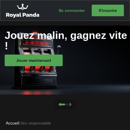
Se connecter
S'inscrire
Jouez malin, gagnez vite
!
Jouer maintenant
Accueil
Jeu responsable