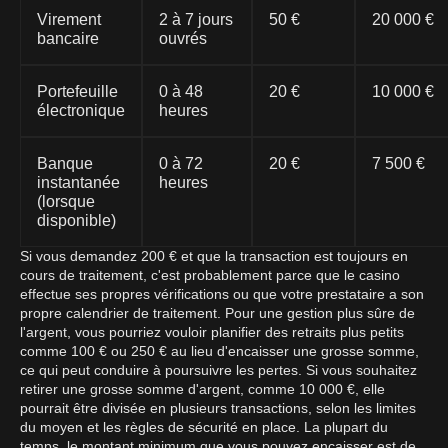
Virement
2 à 7 jours
50 €
20 000 €
bancaire
ouvrés
Portefeuille
0 à 48
20 €
10 000 €
électronique
heures
Banque
0 à 72
20 €
7 500 €
instantanée
heures
(lorsque
disponible)
Si vous demandez 200 € et que la transaction est toujours en
cours de traitement, c'est probablement parce que le casino
effectue ses propres vérifications ou que votre prestataire a son
propre calendrier de traitement. Pour une gestion plus sûre de
l'argent, vous pourriez vouloir planifier des retraits plus petits
comme 100 € ou 250 € au lieu d'encaisser une grosse somme,
ce qui peut conduire à poursuivre les pertes. Si vous souhaitez
retirer une grosse somme d'argent, comme 10 000 €, elle
pourrait être divisée en plusieurs transactions, selon les limites
du moyen et les règles de sécurité en place. La plupart du
temps, le montant minimum que vous pouvez encaisser est de