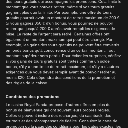
des tours gratuits qui accompagne les promotions. Cela limite le
montant que vous pouvez retirer, même si vos tours gratuits
gagnent plus que la limite. Par exemple, une offre de tours
gratuits pourrait avoir un montant de retrait maximum de 200 €.
Si vous gagnez 350 € d'un bonus, vous pourriez ne pouvoir
retirer que jusqu'à 200 € après avoir rempli les exigences de
mise. Le reste de l'argent sera retiré. Certaines offres ont
également un montant maximum qui peut être changé. Par
exemple, les gains des tours gratuits ne peuvent être convertis
en fonds bonus qu'à concurrence d'un certain montant. Tout
montant supérieur sera perdu. Pour éviter les surprises, vérifiez
si vos gains de tours gratuits sont traités comme un solde
bonus, s'il y a une limite de retrait maximum, et s'il y a d'autres
exigences que vous devez remplir avant de pouvoir retirer au
moins €20. Cela dépendra des conditions de la promotion et
des règles de la caisse.
Conditions des promotions
Le casino Royal Panda propose d'autres offres en plus du
bonus de bienvenue qui ont souvent leurs propres règles.
Celles-ci peuvent inclure des recharges, du cashback, des
tournois et des récompenses de fidélité. Consultez la carte de
promotion ou la page des conditions pour les dates exactes, les