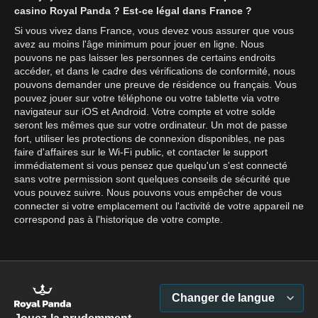
casino Royal Panda ? Est-ce légal dans France ?
Si vous vivez dans France, vous devez vous assurer que vous
avez au moins l'âge minimum pour jouer en ligne. Nous
pouvons ne pas laisser les personnes de certains endroits
accéder, et dans le cadre des vérifications de conformité, nous
pouvons demander une preuve de résidence ou français. Vous
pouvez jouer sur votre téléphone ou votre tablette via votre
navigateur sur iOS et Android. Votre compte et votre solde
seront les mêmes que sur votre ordinateur. Un mot de passe
fort, utiliser les protections de connexion disponibles, ne pas
faire d'affaires sur le Wi-Fi public, et contacter le support
immédiatement si vous pensez que quelqu'un s'est connecté
sans votre permission sont quelques conseils de sécurité que
vous pouvez suivre. Nous pouvons vous empêcher de vous
connecter si votre emplacement ou l'activité de votre appareil ne
correspond pas à l'historique de votre compte.
Changer de langue