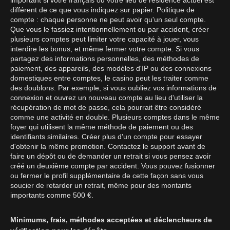
différent de ce que vous indiquez sur papier. Politique de
compte : chaque personne ne peut avoir qu'un seul compte.
Que vous le fassiez intentionnellement ou par accident, créer
plusieurs comptes peut limiter votre capacité à jouer, vous
interdire les bonus, et même fermer votre compte. Si vous
partagez des informations personnelles, des méthodes de
paiement, des appareils, des modèles d'IP ou des connexions
domestiques entre comptes, le casino peut les traiter comme
des doublons. Par exemple, si vous oubliez vos informations de
connexion et ouvrez un nouveau compte au lieu d'utiliser la
récupération de mot de passe, cela pourrait être considéré
comme une activité en double. Plusieurs comptes dans le même
foyer qui utilisent la même méthode de paiement ou des
identifiants similaires. Créer plus d'un compte pour essayer
d'obtenir la même promotion. Contactez le support avant de
faire un dépôt ou de demander un retrait si vous pensez avoir
créé un deuxième compte par accident. Vous pouvez fusionner
ou fermer le profil supplémentaire de cette façon sans vous
soucier de retarder un retrait, même pour des montants
importants comme 500 €.
Minimums, frais, méthodes acceptées et déclencheurs de