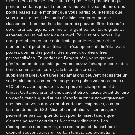
€150. Les tournois et les chutes de prix ne se produisent que
pendant certains jeux et moments. Souvent, vous obtenez des
points basés sur le montant que vous pariez ou le temps que
vous jouez, et seuls les paris éligibles comptent pour le
classement. Les prix dans les tournois peuvent être distribués
de différentes façons, comme en argent bonus, tours gratuits,
espèces, ou un mélange de ceux-ci. Pour un prix bonus, il y
aura probablement une date limite pour le réclamer et un
moment où il peut être utilisé. En récompense de fidélité, vous
pouvez donner des points, des niveaux ou des offres
personnalisées. En pariant de l'argent réel, vous gagnez
généralement des points que vous pouvez échanger contre des
bonus comme des tours gratuits ou des crédits
supplémentaires. Certaines réclamations peuvent nécessiter un
solde minimum, comme échanger des points valant au moins
€10, et les avantages de niveau peuvent changer au fil du
temps. Certaines promotions doivent être choisies avant de faire
un dépôt, tandis que d'autres s'appliqueront automatiquement
une fois que vous aurez rempli certaines exigences, comme
faire un dépôt de €20. Mise et contributions : certains jeux
peuvent ne pas compter du tout pour la mise, tandis que
d'autres peuvent contribuer à des taux différents. Les
récompenses des tournois, des recharges et du cashback
expirent souvent après un certain temps. Les promotions