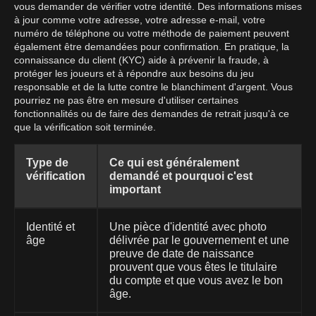
vous demander de vérifier votre identité. Des informations mises
à jour comme votre adresse, votre adresse e-mail, votre
numéro de téléphone ou votre méthode de paiement peuvent
également être demandées pour confirmation. En pratique, la
connaissance du client (KYC) aide à prévenir la fraude, à
protéger les joueurs et à répondre aux besoins du jeu
responsable et de la lutte contre le blanchiment d'argent. Vous
pourriez ne pas être en mesure d'utiliser certaines
fonctionnalités ou de faire des demandes de retrait jusqu'à ce
que la vérification soit terminée.
Type de
Ce qui est généralement
vérification
demandé et pourquoi c'est
important
Identité et
Une pièce d'identité avec photo
âge
délivrée par le gouvernement et une
preuve de date de naissance
prouvent que vous êtes le titulaire
du compte et que vous avez le bon
âge.