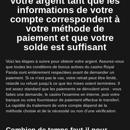
votre argent tant que les
informations de votre
compte correspondent à
votre méthode de
paiement et que votre
solde est suffisant
Voici les étapes à suivre pour obtenir votre argent. Assurez-vous
que toutes les conditions de bonus actives du casino Royal
Panda sont entièrement respectées avant de demander un
paiement. Si ce n'est pas le cas, votre retrait peut être limité,
retardé ou refusé jusqu'à ce que les mises soient terminées. Il
est assez standard que les paiements se déroulent ainsi : vous
faites une demande, le casino l'examine en interne, puis votre
banque ou votre fournisseur de paiement effectue le transfert.
La rapidité du traitement de votre compte dépend de la
méthode choisie et de la nécessité ou non d'une vérification.
Combien de temps faut-il pour