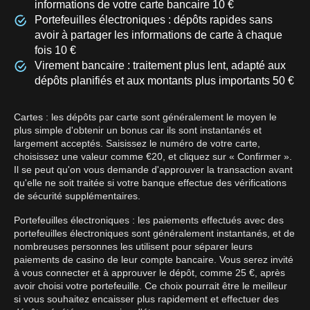
informations de votre carte bancaire 10 €
Portefeuilles électroniques : dépôts rapides sans
avoir à partager les informations de carte à chaque
fois 10 €
Virement bancaire : traitement plus lent, adapté aux
dépôts planifiés et aux montants plus importants 50 €
Cartes : les dépôts par carte sont généralement le moyen le
plus simple d'obtenir un bonus car ils sont instantanés et
largement acceptés. Saisissez le numéro de votre carte,
choisissez une valeur comme €20, et cliquez sur « Confirmer ».
Il se peut qu'on vous demande d'approuver la transaction avant
qu'elle ne soit traitée si votre banque effectue des vérifications
de sécurité supplémentaires.
Portefeuilles électroniques : les paiements effectués avec des
portefeuilles électroniques sont généralement instantanés, et de
nombreuses personnes les utilisent pour séparer leurs
paiements de casino de leur compte bancaire. Vous serez invité
à vous connecter et à approuver le dépôt, comme 25 €, après
avoir choisi votre portefeuille. Ce choix pourrait être le meilleur
si vous souhaitez encaisser plus rapidement et effectuer des