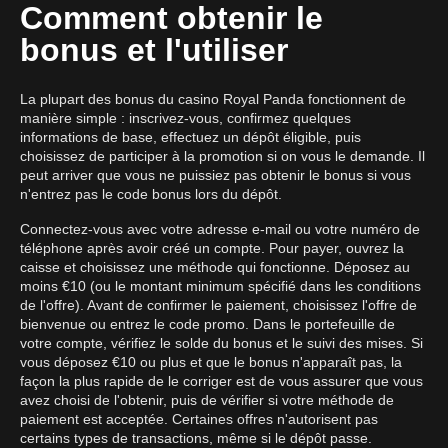
Comment obtenir le
bonus et l'utiliser
La plupart des bonus du casino Royal Panda fonctionnent de
manière simple : inscrivez-vous, confirmez quelques
informations de base, effectuez un dépôt éligible, puis
choisissez de participer à la promotion si on vous le demande. Il
peut arriver que vous ne puissiez pas obtenir le bonus si vous
n'entrez pas le code bonus lors du dépôt.
Connectez-vous avec votre adresse e-mail ou votre numéro de
téléphone après avoir créé un compte. Pour payer, ouvrez la
caisse et choisissez une méthode qui fonctionne. Déposez au
moins €10 (ou le montant minimum spécifié dans les conditions
de l'offre). Avant de confirmer le paiement, choisissez l'offre de
bienvenue ou entrez le code promo. Dans le portefeuille de
votre compte, vérifiez le solde du bonus et le suivi des mises. Si
vous déposez €10 ou plus et que le bonus n'apparaît pas, la
façon la plus rapide de le corriger est de vous assurer que vous
avez choisi de l'obtenir, puis de vérifier si votre méthode de
paiement est acceptée. Certaines offres n'autorisent pas
certains types de transactions, même si le dépôt passe.