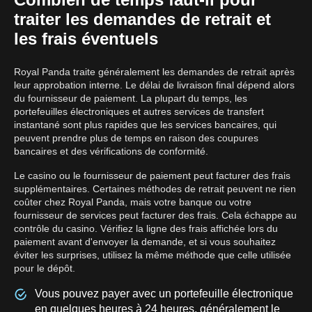
traiter les demandes de retrait et
les frais éventuels
Royal Panda traite généralement les demandes de retrait après
leur approbation interne. Le délai de livraison final dépend alors
du fournisseur de paiement. La plupart du temps, les
portefeuilles électroniques et autres services de transfert
instantané sont plus rapides que les services bancaires, qui
peuvent prendre plus de temps en raison des coupures
bancaires et des vérifications de conformité.
Le casino ou le fournisseur de paiement peut facturer des frais
supplémentaires. Certaines méthodes de retrait peuvent ne rien
coûter chez Royal Panda, mais votre banque ou votre
fournisseur de services peut facturer des frais. Cela échappe au
contrôle du casino. Vérifiez la ligne des frais affichée lors du
paiement avant d'envoyer la demande, et si vous souhaitez
éviter les surprises, utilisez la même méthode que celle utilisée
pour le dépôt.
Vous pouvez payer avec un portefeuille électronique
en quelques heures à 24 heures, généralement le