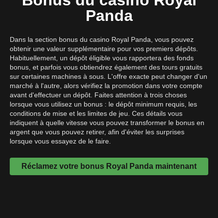
Panda
Dans la section bonus du casino Royal Panda, vous pouvez
obtenir une valeur supplémentaire pour vos premiers dépôts.
Habituellement, un dépôt éligible vous rapportera des fonds
bonus, et parfois vous obtiendrez également des tours gratuits
sur certaines machines à sous. L'offre exacte peut changer d'un
marché à l'autre, alors vérifiez la promotion dans votre compte
avant d'effectuer un dépôt. Faites attention à trois choses
lorsque vous utilisez un bonus : le dépôt minimum requis, les
conditions de mise et les limites de jeu. Ces détails vous
indiquent à quelle vitesse vous pouvez transformer le bonus en
argent que vous pouvez retirer, afin d'éviter les surprises
lorsque vous essayez de le faire.
Réclamez votre bonus Royal Panda maintenant