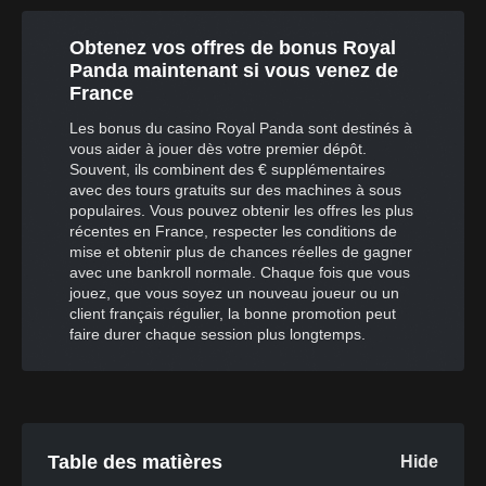
Obtenez vos offres de bonus Royal
Panda maintenant si vous venez de
France
Les bonus du casino Royal Panda sont destinés à
vous aider à jouer dès votre premier dépôt.
Souvent, ils combinent des € supplémentaires
avec des tours gratuits sur des machines à sous
populaires. Vous pouvez obtenir les offres les plus
récentes en France, respecter les conditions de
mise et obtenir plus de chances réelles de gagner
avec une bankroll normale. Chaque fois que vous
jouez, que vous soyez un nouveau joueur ou un
client français régulier, la bonne promotion peut
faire durer chaque session plus longtemps.
Table des matières
Hide