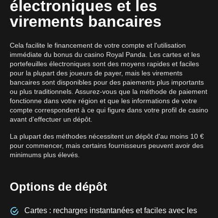
électroniques et les
virements bancaires
Cela facilite le financement de votre compte et l'utilisation
immédiate du bonus du casino Royal Panda. Les cartes et les
portefeuilles électroniques sont des moyens rapides et faciles
pour la plupart des joueurs de payer, mais les virements
bancaires sont disponibles pour des paiements plus importants
ou plus traditionnels. Assurez-vous que la méthode de paiement
fonctionne dans votre région et que les informations de votre
compte correspondent à ce qui figure dans votre profil de casino
avant d'effectuer un dépôt.
La plupart des méthodes nécessitent un dépôt d'au moins 10 €
pour commencer, mais certains fournisseurs peuvent avoir des
minimums plus élevés.
Options de dépôt
Cartes : recharges instantanées et faciles avec les