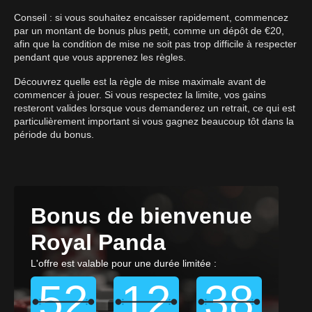
Conseil : si vous souhaitez encaisser rapidement, commencez
par un montant de bonus plus petit, comme un dépôt de €20,
afin que la condition de mise ne soit pas trop difficile à respecter
pendant que vous apprenez les règles.
Découvrez quelle est la règle de mise maximale avant de
commencer à jouer. Si vous respectez la limite, vos gains
resteront valides lorsque vous demanderez un retrait, ce qui est
particulièrement important si vous gagnez beaucoup tôt dans la
période du bonus.
Bonus de bienvenue
Royal Panda
L'offre est valable pour une durée limitée :
52
12
37