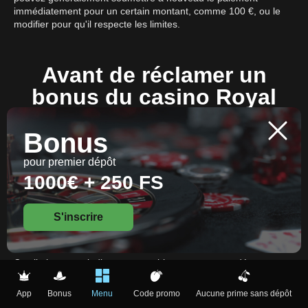
immédiatement pour un certain montant, comme 100 €, ou le
modifier pour qu'il respecte les limites.
Avant de réclamer un
bonus du casino Royal
Panda, il est judicieux
Bonus
d'examiner les limites
minimales et maximales
pour premier dépôt
1000€ + 250 FS
pour les dépôts, les
retraits et les plafonds de
S'inscrire
bonus
Ces limites vous indiqueront combien vous pouvez déposer,
retirer et transformer les fonds bonus en argent réel. S'assurer
que la caisse connaît ces limites est important car elles peuvent
App
Bonus
Menu
Code promo
Aucune prime sans dépôt
varier selon la méthode de paiement, le statut du compte et