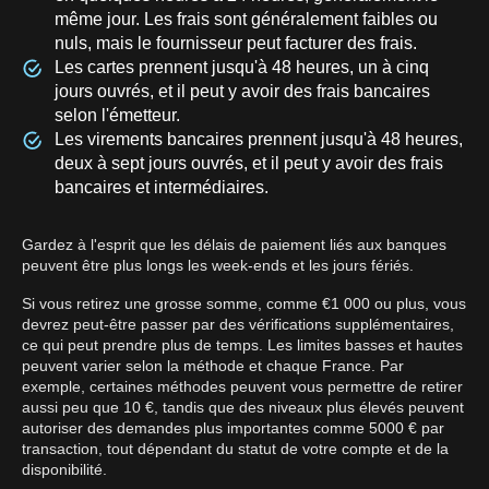
même jour. Les frais sont généralement faibles ou
nuls, mais le fournisseur peut facturer des frais.
Les cartes prennent jusqu'à 48 heures, un à cinq
jours ouvrés, et il peut y avoir des frais bancaires
selon l'émetteur.
Les virements bancaires prennent jusqu'à 48 heures,
deux à sept jours ouvrés, et il peut y avoir des frais
bancaires et intermédiaires.
Gardez à l'esprit que les délais de paiement liés aux banques
peuvent être plus longs les week-ends et les jours fériés.
Si vous retirez une grosse somme, comme €1 000 ou plus, vous
devrez peut-être passer par des vérifications supplémentaires,
ce qui peut prendre plus de temps. Les limites basses et hautes
peuvent varier selon la méthode et chaque France. Par
exemple, certaines méthodes peuvent vous permettre de retirer
aussi peu que 10 €, tandis que des niveaux plus élevés peuvent
autoriser des demandes plus importantes comme 5000 € par
transaction, tout dépendant du statut de votre compte et de la
disponibilité.