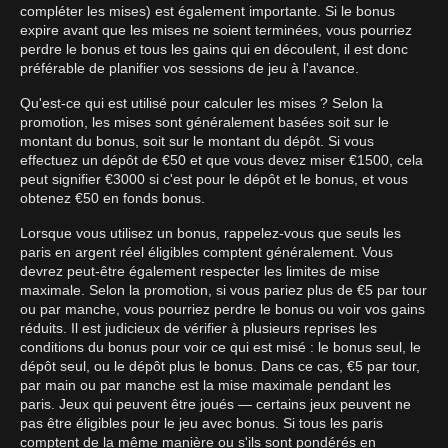
compléter les mises) est également importante. Si le bonus
expire avant que les mises ne soient terminées, vous pourriez
perdre le bonus et tous les gains qui en découlent, il est donc
préférable de planifier vos sessions de jeu à l'avance.
Qu'est-ce qui est utilisé pour calculer les mises ? Selon la
promotion, les mises sont généralement basées soit sur le
montant du bonus, soit sur le montant du dépôt. Si vous
effectuez un dépôt de €50 et que vous devez miser €1500, cela
peut signifier €3000 si c'est pour le dépôt et le bonus, et vous
obtenez €50 en fonds bonus.
Lorsque vous utilisez un bonus, rappelez-vous que seuls les
paris en argent réel éligibles comptent généralement. Vous
devrez peut-être également respecter les limites de mise
maximale. Selon la promotion, si vous pariez plus de €5 par tour
ou par manche, vous pourriez perdre le bonus ou voir vos gains
réduits. Il est judicieux de vérifier à plusieurs reprises les
conditions du bonus pour voir ce qui est misé : le bonus seul, le
dépôt seul, ou le dépôt plus le bonus. Dans ce cas, €5 par tour,
par main ou par manche est la mise maximale pendant les
paris. Jeux qui peuvent être joués — certains jeux peuvent ne
pas être éligibles pour le jeu avec bonus. Si tous les paris
comptent de la même manière ou s'ils sont pondérés en