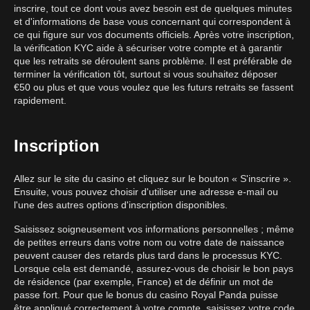
inscrire, tout ce dont vous avez besoin est de quelques minutes
et d'informations de base vous concernant qui correspondent à
ce qui figure sur vos documents officiels. Après votre inscription,
la vérification KYC aide à sécuriser votre compte et à garantir
que les retraits se déroulent sans problème. Il est préférable de
terminer la vérification tôt, surtout si vous souhaitez déposer
€50 ou plus et que vous voulez que les futurs retraits se fassent
rapidement.
Inscription
Allez sur le site du casino et cliquez sur le bouton « S'inscrire ».
Ensuite, vous pouvez choisir d'utiliser une adresse e-mail ou
l'une des autres options d'inscription disponibles.
Saisissez soigneusement vos informations personnelles ; même
de petites erreurs dans votre nom ou votre date de naissance
peuvent causer des retards plus tard dans le processus KYC.
Lorsque cela est demandé, assurez-vous de choisir le bon pays
de résidence (par exemple, France) et de définir un mot de
passe fort. Pour que le bonus du casino Royal Panda puisse
être appliqué correctement à votre compte, saisissez votre code