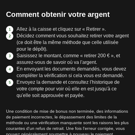
Comment obtenir votre argent
Allez à la caisse et cliquez sur « Retirer ».
Décidez comment vous souhaitez retirer votre argent
(ce doit être la même méthode que celle utilisée
pour le dépôt).
Saisissez le montant, comme « retirer 200 € », et
assurez-vous de savoir où va l'argent.
En envoyant les documents demandés, vous devez
compléter la vérification si cela vous est demandé.
Envoyez la demande et consultez l'historique de
votre compte pour voir où elle en est jusqu'à ce
qu'elle soit approuvée et payée.
Une condition de mise de bonus non terminée, des informations
de paiement incorrectes, le dépassement des limites de la
méthode ou une vérification manquante sont les raisons les plus
courantes d'un refus de retrait. Une fois l'erreur corrigée, vous
pouvez généralement soumettre à nouveau le paiement