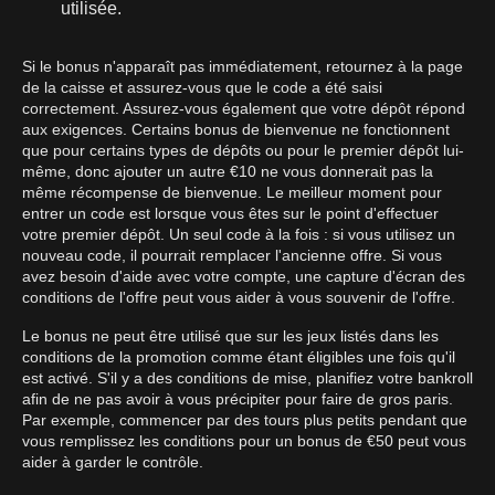
utilisée.
Si le bonus n'apparaît pas immédiatement, retournez à la page
de la caisse et assurez-vous que le code a été saisi
correctement. Assurez-vous également que votre dépôt répond
aux exigences. Certains bonus de bienvenue ne fonctionnent
que pour certains types de dépôts ou pour le premier dépôt lui-
même, donc ajouter un autre €10 ne vous donnerait pas la
même récompense de bienvenue. Le meilleur moment pour
entrer un code est lorsque vous êtes sur le point d'effectuer
votre premier dépôt. Un seul code à la fois : si vous utilisez un
nouveau code, il pourrait remplacer l'ancienne offre. Si vous
avez besoin d'aide avec votre compte, une capture d'écran des
conditions de l'offre peut vous aider à vous souvenir de l'offre.
Le bonus ne peut être utilisé que sur les jeux listés dans les
conditions de la promotion comme étant éligibles une fois qu'il
est activé. S'il y a des conditions de mise, planifiez votre bankroll
afin de ne pas avoir à vous précipiter pour faire de gros paris.
Par exemple, commencer par des tours plus petits pendant que
vous remplissez les conditions pour un bonus de €50 peut vous
aider à garder le contrôle.