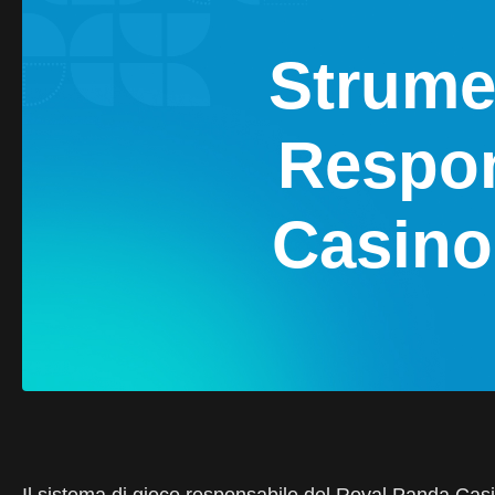
Strumen
Respon
Casino 