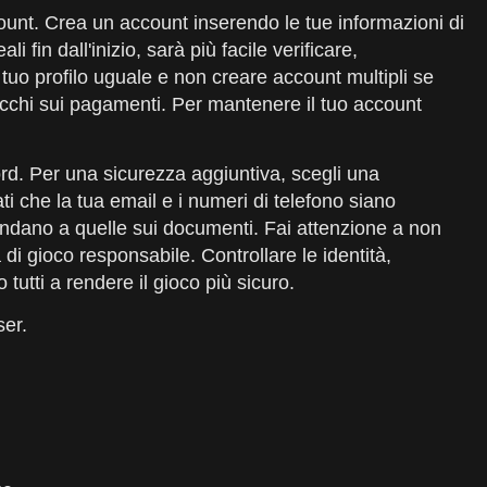
count. Crea un account inserendo le tue informazioni di
 fin dall'inizio, sarà più facile verificare,
 tuo profilo uguale e non creare account multipli se
locchi sui pagamenti. Per mantenere il tuo account
rd. Per una sicurezza aggiuntiva, scegli una
i che la tua email e i numeri di telefono siano
pondano a quelle sui documenti. Fai attenzione a non
di gioco responsabile. Controllare le identità,
tutti a rendere il gioco più sicuro.
ser.