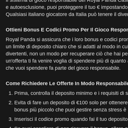
Il sistema di gioco responsabile del Royal Panda Casin
e autoesclusione, puoi proteggere il tuo € impostand
Qualsiasi italiano giocatore da Italia può tenere il dive
Ottieni Bonus E Codici Promo Per Il Gioco Respo
Royal Panda si assicura che i loro bonus e codici prom
un limite di deposito chiaro che si adatti al modo in cu
divertenti, non un modo per recuperare ciò che hai per
un'offerta ti fa venire voglia di spendere più di quanto
che vuoi spendere fa parte del gioco responsabile.
Come Richiedere Le Offerte In Modo Responsabil
Prima, controlla il deposito minimo e i requisiti 
Evita di fare un deposito di €100 solo per ottener
bonus più piccolo che puoi gestire senza stress è 
Inserisci il codice promo quando fai il tuo deposito,