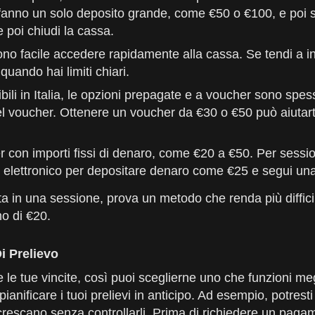
i fanno un solo deposito grande, come €50 o €100, e poi 
 poi chiudi la cassa.
ndono facile accedere rapidamente alla cassa. Se tendi a in
 quando hai limiti chiari.
bili in Italia, le opzioni prepagate e a voucher sono spe
el voucher. Ottenere un voucher da €30 o €50 può aiutarti a
r con importi fissi di denaro, come €20 a €50. Per session
io elettronico per depositare denaro come €25 e segui una
lta in una sessione, prova un metodo che renda più diffic
o di €20.
i Prelievo
le tue vincite, così puoi sceglierne uno che funzioni megl
ianificare i tuoi prelievi in anticipo. Ad esempio, potrest
 crescano senza controllarli. Prima di richiedere un pagam