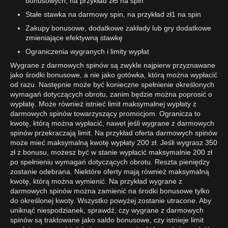
bonusowych, na przykład zł5 na spin
Stałe stawka na darmowy spin, na przykład zł1 na spin
Zakupy bonusowe, dodatkowe zakłady lub gry dodatkowe
zmieniające efektywną stawkę
Ograniczenia wygranych i limity wypłat
Wygrane z darmowych spinów są zwykle najpierw przyznawane
jako środki bonusowe, a nie jako gotówka, którą można wypłacić
od razu. Następnie może być konieczne spełnienie określonych
wymagań dotyczących obrotu, zanim będzie można poprosić o
wypłatę. Może również istnieć limit maksymalnej wypłaty z
darmowych spinów towarzyszący promocjom. Ogranicza to
kwotę, którą można wypłacić, nawet jeśli wygrane z darmowych
spinów przekraczają limit. Na przykład oferta darmowych spinów
może mieć maksymalną kwotę wypłaty 200 zł. Jeśli wygrasz 350
zł z bonusu, możesz być w stanie wypłacić maksymalnie 200 zł
po spełnieniu wymagań dotyczących obrotu. Reszta pieniędzy
zostanie odebrana. Niektóre oferty mają również maksymalną
kwotę, którą można wymienić. Na przykład wygrane z
darmowych spinów można zamienić na środki bonusowe tylko
do określonej kwoty. Wszystko powyżej zostanie utracone. Aby
uniknąć niespodzianek, sprawdź, czy wygrane z darmowych
spinów są traktowane jako saldo bonusowe, czy istnieje limit