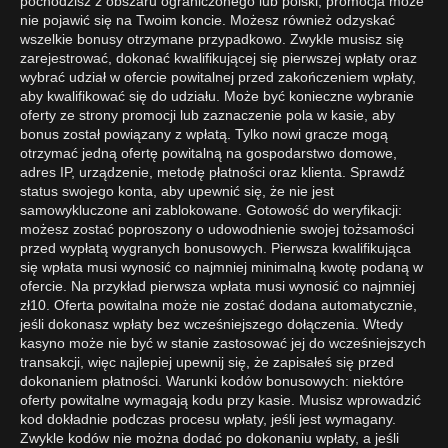
pochodzisz z obszaru ograniczonego lub polski, promocja może
nie pojawić się na Twoim koncie. Możesz również odzyskać
wszelkie bonusy otrzymane przypadkowo. Zwykle musisz się
zarejestrować, dokonać kwalifikującej się pierwszej wpłaty oraz
wybrać udział w ofercie powitalnej przed zakończeniem wpłaty,
aby kwalifikować się do udziału. Może być konieczne wybranie
oferty ze strony promocji lub zaznaczenie pola w kasie, aby
bonus został powiązany z wpłatą. Tylko nowi gracze mogą
otrzymać jedną ofertę powitalną na gospodarstwo domowe,
adres IP, urządzenie, metodę płatności oraz klienta. Sprawdź
status swojego konta, aby upewnić się, że nie jest
samowykluczone ani zablokowane. Gotowość do weryfikacji:
możesz zostać poproszony o udowodnienie swojej tożsamości
przed wypłatą wygranych bonusowych. Pierwsza kwalifikująca
się wpłata musi wynosić co najmniej minimalną kwotę podaną w
ofercie. Na przykład pierwsza wpłata musi wynosić co najmniej
zł10. Oferta powitalna może nie zostać dodana automatycznie,
jeśli dokonasz wpłaty bez wcześniejszego dołączenia. Wtedy
kasyno może nie być w stanie zastosować jej do wcześniejszych
transakcji, więc najlepiej upewnij się, że zapisałeś się przed
dokonaniem płatności. Warunki kodów bonusowych: niektóre
oferty powitalne wymagają kodu przy kasie. Musisz wprowadzić
kod dokładnie podczas procesu wpłaty, jeśli jest wymagany.
Zwykle kodów nie można dodać po dokonaniu wpłaty, a jeśli