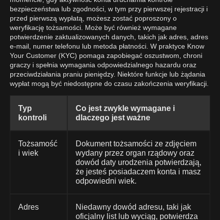
bezpieczeństwa lub zgodności, w tym przy pierwszej rejestracji i
przed pierwszą wypłatą, możesz zostać poproszony o
weryfikację tożsamości. Może być również wymagane
potwierdzenie zaktualizowanych danych, takich jak adres, adres
e-mail, numer telefonu lub metoda płatności. W praktyce Know
Your Customer (KYC) pomaga zapobiegać oszustwom, chroni
graczy i spełnia wymagania odpowiedzialnego hazardu oraz
przeciwdziałania praniu pieniędzy. Niektóre funkcje lub żądania
wypłat mogą być niedostępne do czasu zakończenia weryfikacji.
Typ
Co jest zwykle wymagane i
kontroli
dlaczego jest ważne
Tożsamość
Dokument tożsamości ze zdjęciem
i wiek
wydany przez organ rządowy oraz
dowód daty urodzenia potwierdzają,
że jesteś posiadaczem konta i masz
odpowiedni wiek.
Adres
Niedawny dowód adresu, taki jak
oficjalny list lub wyciąg, potwierdza