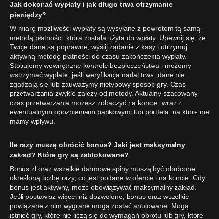
Jak dokonać wypłaty i jak długo trwa otrzymanie
pieniędzy?
W miarę możliwości wypłaty są wysyłane z powrotem tą samą
metodą płatności, która została użyta do wpłaty. Upewnij się, że
Twoje dane są poprawne, wyślij żądanie z kasy i utrzymuj
aktywną metodę płatności do czasu zakończenia wypłaty.
Stosujemy wewnętrzne kontrole bezpieczeństwa i możemy
wstrzymać wypłatę, jeśli weryfikacja nadal trwa, dane nie
zgadzają się lub zauważymy nietypowy sposób gry. Czas
przetwarzania zwykle zależy od metody. Aktualny szacowany
czas przetwarzania możesz zobaczyć na koncie, wraz z
ewentualnymi opóźnieniami bankowymi lub portfela, na które nie
mamy wpływu.
Ile razy muszę obrócić bonus? Jaki jest maksymalny
zakład? Które gry są zablokowane?
Bonus zł oraz wszelkie darmowe spiny muszą być obrócone
określoną liczbę razy, co jest podane w ofercie i na koncie. Gdy
bonus jest aktywny, może obowiązywać maksymalny zakład.
Jeśli postawisz więcej niż dozwolone, bonus oraz wszelkie
powiązane z nim wygrane mogą zostać anulowane. Mogą
istnieć gry, które nie liczą się do wymagań obrotu lub gry, które