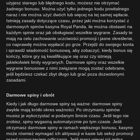
użyjesz starego lub błędnego kodu, możesz nie otrzymać
żadnego bonusu. Można użyć tylko jednego kodu powitalnego
naraz i nie można użyć dwóch lub więcej na tej samej wpłacie.
Istnieją zasady dotyczące czasu, przez jaki można korzystać z
darmowych spinów kasyna Royal Panda, ile można obstawić na
każdym spinie oraz jak obsługiwać wszelkie wygrane. Zasady te
mają na celu zachowanie uczciwości promocji i jasne określenie,
co naprawdę można wypłacić po grze. Przejdź do swojego konta
i sprawdź wiadomość bonusową, aby zobaczyć, kiedy bonus się
kończy, które gry są kwalifikujące się oraz czy istnieją
jakiekolwiek limity wygranych. Darmowe spiny oraz wszelkie
wygrane bonusowe z nimi związane mogą zostać odebrane,
jeśli będziesz czekać zbyt długo lub grać poza dozwolonymi
zasadami.
Darmowe spiny i obrót
Kiedy i jak długo darmowe spiny są ważne: darmowe spiny
zwykle mają krótki okres ważności. Po otrzymaniu spinów
musisz je wykorzystać w podanym limicie czasu. Jeśli tego nie
zrobisz, spiny wygasną automatycznie po tym czasie. Jeśli
otrzymasz darmowe spiny w ramach większego bonusu, kasyno
może również wymagać ich aktywacji w kasie lub sekcji promocji
przed rozpoczęciem odliczania. Jeśli masz więcej niż jedną