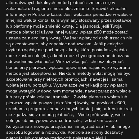
alternatywnych lokalnych metod płatności zmienia się w
zależności od regionu i może ulec zmianie. Sprawdź aktualne
informacje w Polska w kasie. Jeśli wpłacasz pieniądze w walucie
innej niż waluta konta, kurs wymiany stosowany przez dostawcę
lub platformę może zmienić kwotę. Dla jasności, jeśli Twoja
metoda płatności używa innej waluty, wpłata zł50 może zostać
uznana za nieco inną kwotę. Ważne: wpłaty od osób trzecich nie
są akceptowane, aby zapobiec nadużyciom. Jeśli pieniądze
użyte do wpłaty nie pochodzą z karty, którą posiadasz, wpłata
może zostać cofnięta, a konto może być ograniczone do czasu
udowodnienia własności. Wskazówka: jeśli chcesz otrzymać
bonus przy pierwszej wpłacie, upewnij się najpierw, że wybrana
metoda jest akceptowana. Niektóre metody wpłat mogą nie być
akceptowane przy niektórych promocjach, nawet jeśli sama
wpłata jest w porządku. Wyzwalacze weryfikacji przy wpłatach
mogą wystąpić w dowolnym momencie, nawet zaraz po wpłacie
lub przy próbie kolejnej transakcji. Zwykle pierwsza wpłata lub
pierwsza wpłata powyżej określonej kwoty, na przykład zł300,
uruchamia program. Jedna z danych konta (imię, adres lub kraj)
nie zgadza się z metodą płatności。 Wiele prób wpłaty, wiele
cofnięć lub nietypowe wzorce transakcji w krótkim czasie.
Korzystanie z nowego urządzenia, innego adresu IP lub innego
sposobu logowania niż zwykle. Kontrole ze strony dostawcy
płatności lub organów rządowych związane z AML i