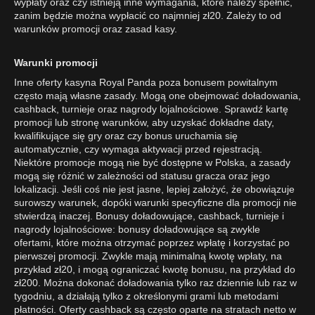
wypłaty oraz czy istnieją inne wymagania, które należy spełnić,
zanim będzie można wypłacić co najmniej zł20. Zależy to od
warunków promocji oraz zasad kasy.
Warunki promocji
Inne oferty kasyna Royal Panda poza bonusem powitalnym
często mają własne zasady. Mogą one obejmować doładowania,
cashback, turnieje oraz nagrody lojalnościowe. Sprawdź kartę
promocji lub stronę warunków, aby uzyskać dokładne daty,
kwalifikujące się gry oraz czy bonus uruchamia się
automatycznie, czy wymaga aktywacji przed rejestracją.
Niektóre promocje mogą nie być dostępne w Polska, a zasady
mogą się różnić w zależności od statusu gracza oraz jego
lokalizacji. Jeśli coś nie jest jasne, lepiej założyć, że obowiązuje
surowszy warunek, dopóki warunki specyficzne dla promocji nie
stwierdzą inaczej. Bonusy doładowujące, cashback, turnieje i
nagrody lojalnościowe: bonusy doładowujące są zwykle
ofertami, które można otrzymać poprzez wpłatę i korzystać po
pierwszej promocji. Zwykle mają minimalną kwotę wpłaty, na
przykład zł20, i mogą ograniczać kwotę bonusu, na przykład do
zł200. Można dokonać doładowania tylko raz dziennie lub raz w
tygodniu, a działają tylko z określonymi grami lub metodami
płatności. Oferty cashback są często oparte na stratach netto w