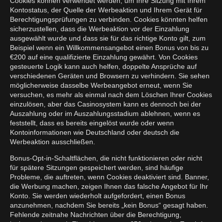
Cookies können verwendet werden, um Ihre Sitzung mit Ihrem
Kontostatus, der Quelle der Werbeaktion und Ihrem Gerät für
Berechtigungsprüfungen zu verbinden. Cookies könnten helfen
sicherzustellen, dass die Werbeaktion vor der Einzahlung
ausgewählt wurde und dass sie für das richtige Konto gilt, zum
Beispiel wenn ein Willkommensangebot einen Bonus von bis zu
€200 auf eine qualifizierte Einzahlung gewährt. Von Cookies
gesteuerte Logik kann auch helfen, doppelte Ansprüche auf
verschiedenen Geräten und Browsern zu verhindern. Sie sehen
möglicherweise dasselbe Werbeangebot erneut, wenn Sie
versuchen, es mehr als einmal nach dem Löschen Ihrer Cookies
einzulösen, aber das Casinosystem kann es dennoch bei der
Auszahlung oder im Auszahlungsstadium ablehnen, wenn es
feststellt, dass es bereits eingelöst wurde oder wenn
Kontoinformationen wie Deutschland oder deutsch die
Werbeaktion ausschließen.
Bonus-Opt-in-Schaltflächen, die nicht funktionieren oder nicht
für spätere Sitzungen gespeichert werden, sind häufige
Probleme, die auftreten, wenn Cookies deaktiviert sind. Banner,
die Werbung machen, zeigen Ihnen das falsche Angebot für Ihr
Konto. Sie werden wiederholt aufgefordert, einen Bonus
anzunehmen, nachdem Sie bereits „kein Bonus“ gesagt haben.
Fehlende zeitnahe Nachrichten über die Berechtigung,