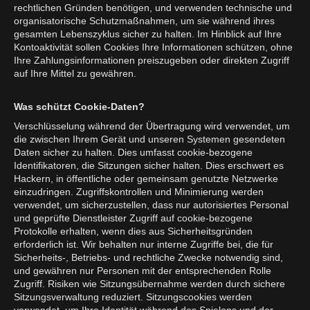
rechtlichen Gründen benötigen, und verwenden technische und
organisatorische Schutzmaßnahmen, um sie während ihres
gesamten Lebenszyklus sicher zu halten. Im Hinblick auf Ihre
Kontoaktivität sollen Cookies Ihre Informationen schützen, ohne
Ihre Zahlungsinformationen preiszugeben oder direkten Zugriff
auf Ihre Mittel zu gewähren.
Was schützt Cookie-Daten?
Verschlüsselung während der Übertragung wird verwendet, um
die zwischen Ihrem Gerät und unseren Systemen gesendeten
Daten sicher zu halten. Dies umfasst cookie-bezogene
Identifikatoren, die Sitzungen sicher halten. Dies erschwert es
Hackern, in öffentliche oder gemeinsam genutzte Netzwerke
einzudringen. Zugriffskontrollen und Minimierung werden
verwendet, um sicherzustellen, dass nur autorisiertes Personal
und geprüfte Dienstleister Zugriff auf cookie-bezogene
Protokolle erhalten, wenn dies aus Sicherheitsgründen
erforderlich ist. Wir behalten nur interne Zugriffe bei, die für
Sicherheits-, Betriebs- und rechtliche Zwecke notwendig sind,
und gewähren nur Personen mit der entsprechenden Rolle
Zugriff. Risiken wie Sitzungsübernahme werden durch sichere
Sitzungsverwaltung reduziert. Sitzungscookies werden
verwendet, um Ihre Identität während des Spielens und der