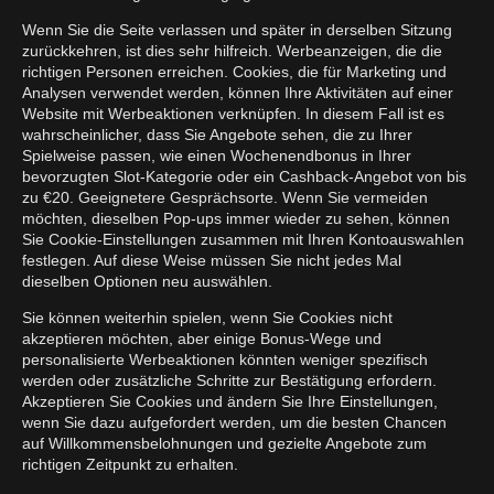
Wenn Sie die Seite verlassen und später in derselben Sitzung
zurückkehren, ist dies sehr hilfreich. Werbeanzeigen, die die
richtigen Personen erreichen. Cookies, die für Marketing und
Analysen verwendet werden, können Ihre Aktivitäten auf einer
Website mit Werbeaktionen verknüpfen. In diesem Fall ist es
wahrscheinlicher, dass Sie Angebote sehen, die zu Ihrer
Spielweise passen, wie einen Wochenendbonus in Ihrer
bevorzugten Slot-Kategorie oder ein Cashback-Angebot von bis
zu €20. Geeignetere Gesprächsorte. Wenn Sie vermeiden
möchten, dieselben Pop-ups immer wieder zu sehen, können
Sie Cookie-Einstellungen zusammen mit Ihren Kontoauswahlen
festlegen. Auf diese Weise müssen Sie nicht jedes Mal
dieselben Optionen neu auswählen.
Sie können weiterhin spielen, wenn Sie Cookies nicht
akzeptieren möchten, aber einige Bonus-Wege und
personalisierte Werbeaktionen könnten weniger spezifisch
werden oder zusätzliche Schritte zur Bestätigung erfordern.
Akzeptieren Sie Cookies und ändern Sie Ihre Einstellungen,
wenn Sie dazu aufgefordert werden, um die besten Chancen
auf Willkommensbelohnungen und gezielte Angebote zum
richtigen Zeitpunkt zu erhalten.