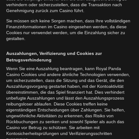
verhindern oder sicherzustellen, dass die Transaktion nach
Genehmigung zurück zum Casino führt.
Sie müssen sich keine Sorgen machen, dass Ihre vollständigen
Finanzinformationen im Casino eingesehen werden, da diese
Cookies nur verwendet werden, um die Einzahlung sicher zu
gestalten.
Auszahlungen, Verifizierung und Cookies zur
Betrugsverhinderung
Wenn Sie eine Auszahlung beantragen, kann Royal Panda
Casino Cookies und andere ähnliche Technologien verwenden,
um sicherzustellen, dass die Sitzung und das Gerät, die den
Auszahlungsvorgang gestartet haben, mit der Kontoaktivität
übereinstimmen, die das Spiel finanziert hat. Dies verhindert
unbefugte Auszahlungen und lässt den Auszahlungsprozess
reibungsloser ablaufen. Diese Cookies treffen keine
eigenständigen Entscheidungen über Zahlungen. Sie helfen,
ungewöhnliche Aktivitäten zu erkennen, das Risiko von
Rückbuchungen zu senken und sowohl Spieler als auch das
Casino vor Betrug zu schützen. Sie arbeiten mit
Kontosicherheitsprüfungen und Verifizierungsschritten