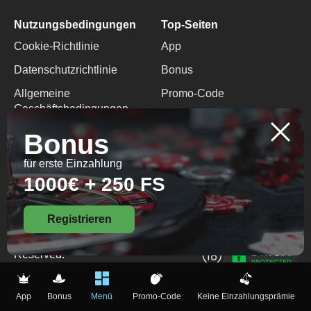
Nutzungsbedingungen
Top-Seiten
Cookie-Richtlinie
App
Datenschutzrichtlinie
Bonus
Allgemeine
Promo-Code
Geschäftsbedingungen
Keine Einzahlungsprämie
Verantwortungsvolles
Bonus
Spielen
für erste Einzahlung
1000€ + 250 FS
Kontakte
+350 6609 8150
Registrieren
info@royalpandacasino.org
© 2026 All Rights
Reserved.
App
Bonus
Menü
Promo-Code
Keine Einzahlungsprämie