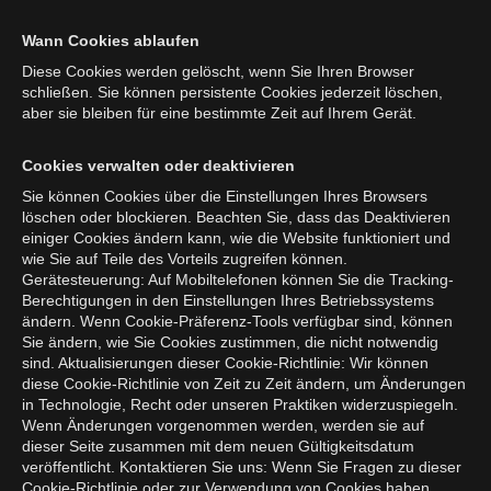
Wann Cookies ablaufen
Diese Cookies werden gelöscht, wenn Sie Ihren Browser
schließen. Sie können persistente Cookies jederzeit löschen,
aber sie bleiben für eine bestimmte Zeit auf Ihrem Gerät.
Cookies verwalten oder deaktivieren
Sie können Cookies über die Einstellungen Ihres Browsers
löschen oder blockieren. Beachten Sie, dass das Deaktivieren
einiger Cookies ändern kann, wie die Website funktioniert und
wie Sie auf Teile des Vorteils zugreifen können.
Gerätesteuerung: Auf Mobiltelefonen können Sie die Tracking-
Berechtigungen in den Einstellungen Ihres Betriebssystems
ändern. Wenn Cookie-Präferenz-Tools verfügbar sind, können
Sie ändern, wie Sie Cookies zustimmen, die nicht notwendig
sind. Aktualisierungen dieser Cookie-Richtlinie: Wir können
diese Cookie-Richtlinie von Zeit zu Zeit ändern, um Änderungen
in Technologie, Recht oder unseren Praktiken widerzuspiegeln.
Wenn Änderungen vorgenommen werden, werden sie auf
dieser Seite zusammen mit dem neuen Gültigkeitsdatum
veröffentlicht. Kontaktieren Sie uns: Wenn Sie Fragen zu dieser
Cookie-Richtlinie oder zur Verwendung von Cookies haben,