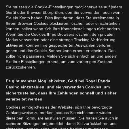
Sie müssen die Cookie-Einstellungen möglicherweise auf jedem
Gerät oder Browser überprüfen, den Sie verwenden, auch wenn
Sie ein Konto haben. Dies liegt daran, dass Steuerelemente in
Ihrem Browser Cookies blockieren, löschen oder einschränken
können, selbst wenn sich Ihre Kontoeinstellungen nicht ändern.
Wenn Sie die Cookies Ihres Browsers löschen, den privaten
Modus verwenden oder eine strenge Tracking-Verhinderung
aktivieren, können Ihre gespeicherten Auswahlen verloren
gehen und das Cookie-Banner kann erneut erscheinen. Das
sollte nicht passieren. Melden Sie sich einfach an und ändern
Sie Ihre Einstellungen erneut, um zum vorherigen Zustand
zurückzukehren.
Es gibt mehrere Möglichkeiten, Geld bei Royal Panda
Casino einzuzahlen, und sie verwenden Cookies, um
sicherzustellen, dass Ihre Zahlungen schnell und sicher
verarbeitet werden
Cookies ermöglichen es der Website, sich Ihre bevorzugte
Zahlungsweise zu merken, sodass Sie nicht immer wieder
dieselben Formulare ausfüllen müssen. Sie halten Sie auch in
sicheren Sitzungen angemeldet, damit Sie zurückkehren und
einzahlen können, ohne von vorne beginnen zu müssen.