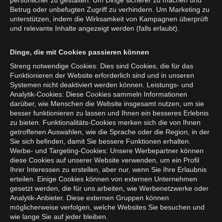
Betrug oder unbefugten Zugriff zu verhindern. Um Marketing zu
unterstützen, indem die Wirksamkeit von Kampagnen überprüft
und relevante Inhalte angezeigt werden (falls erlaubt).
Dinge, die mit Cookies passieren können
Streng notwendige Cookies: Dies sind Cookies, die für das
Funktionieren der Website erforderlich sind und in unseren
Systemen nicht deaktiviert werden können. Leistungs- und
Analytik-Cookies: Diese Cookies sammeln Informationen
darüber, wie Menschen die Website insgesamt nutzen, um sie
besser funktionieren zu lassen und Ihnen ein besseres Erlebnis
zu bieten. Funktionalitäts-Cookies merken sich die von Ihnen
getroffenen Auswahlen, wie die Sprache oder die Region, in der
Sie sich befinden, damit Sie bessere Funktionen erhalten.
Werbe- und Targeting-Cookies: Unsere Werbepartner können
diese Cookies auf unserer Website verwenden, um ein Profil
Ihrer Interessen zu erstellen, aber nur, wenn Sie Ihre Erlaubnis
erteilen. Einige Cookies können von externen Unternehmen
gesetzt werden, die für uns arbeiten, wie Werbenetzwerke oder
Analytik-Anbieter. Diese externen Gruppen können
möglicherweise verfolgen, welche Websites Sie besuchen und
wie lange Sie auf jeder bleiben.