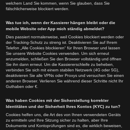
welchem Land Sie kommen, wenn Sie glauben, dass Sie
fälschlicherweise blockiert werden.
Was tue ich, wenn der Kassierer hängen bleibt oder die
mobile Website oder App mich ständig abmeldet?
Dies passiert normalerweise, weil Cookies blockiert werden oder
der Tracking-Schutz zu streng ist. Deaktivieren Sie auf Ihrem
Telefon „Alle Cookies blockieren“ für Ihren Browser und lassen
Sie unsere Website Cookies verwenden. Um sich erneut
anzumelden, schließen Sie den Browser vollständig und öffnen
Sie ihn dann erneut. Um die Kassiererschleife zu beheben,
verbinden Sie sich mit einem stabilen Netzwerk (4G oder 5G),
deaktivieren Sie alle VPNs oder Proxys und versuchen Sie einen
anderen Browser. Verlieren Sie während dieser Schritte nicht Ihr
Guthaben oder €.
Was haben Cookies mit der Sicherstellung korrekter
Identitäten und der Sicherheit Ihres Kontos (KYC) zu tun?
Cookies helfen uns, die Art des von Ihnen verwendeten Geräts
zu ermitteln und Ihre Sitzung sicher zu halten, aber Ihre
Dokumente und Kontoprüfungen sind es, die wirklich beweisen,