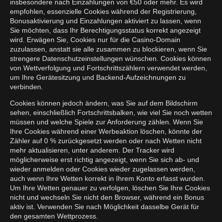
insbesondere nach Einzahlungen von €50 oder mehr. Es wird
empfohlen, essenzielle Cookies während der Registrierung,
Bonusaktivierung und Einzahlungen aktiviert zu lassen, wenn
Sie möchten, dass Ihr Berechtigungsstatus korrekt angezeigt
wird. Erwägen Sie, Cookies nur für die Casino-Domain
zuzulassen, anstatt sie alle zusammen zu blockieren, wenn Sie
strengere Datenschutzeinstellungen wünschen. Cookies können
von Wettverfolgung und Fortschrittszählern verwendet werden,
um Ihre Gerätesitzung und Backend-Aufzeichnungen zu
verbinden.
Cookies können jedoch ändern, was Sie auf dem Bildschirm
sehen, einschließlich Fortschrittsbalken, wie viel Sie noch wetten
müssen und welche Spiele zur Anforderung zählen. Wenn Sie
Ihre Cookies während einer Werbeaktion löschen, könnte der
Zähler auf 0 % zurückgesetzt werden oder nach Wetten nicht
mehr aktualisieren, unter anderem. Der Tracker wird
möglicherweise erst richtig angezeigt, wenn Sie sich ab- und
wieder anmelden oder Cookies wieder zugelassen werden,
auch wenn Ihre Wetten korrekt in Ihrem Konto erfasst wurden.
Um Ihre Wetten genauer zu verfolgen, löschen Sie Ihre Cookies
nicht und wechseln Sie nicht den Browser, während ein Bonus
aktiv ist. Verwenden Sie nach Möglichkeit dasselbe Gerät für
den gesamten Wettprozess.