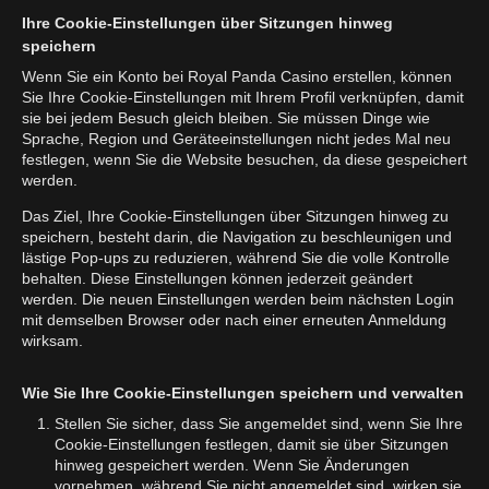
Ihre Cookie-Einstellungen über Sitzungen hinweg
speichern
Wenn Sie ein Konto bei Royal Panda Casino erstellen, können
Sie Ihre Cookie-Einstellungen mit Ihrem Profil verknüpfen, damit
sie bei jedem Besuch gleich bleiben. Sie müssen Dinge wie
Sprache, Region und Geräteeinstellungen nicht jedes Mal neu
festlegen, wenn Sie die Website besuchen, da diese gespeichert
werden.
Das Ziel, Ihre Cookie-Einstellungen über Sitzungen hinweg zu
speichern, besteht darin, die Navigation zu beschleunigen und
lästige Pop-ups zu reduzieren, während Sie die volle Kontrolle
behalten. Diese Einstellungen können jederzeit geändert
werden. Die neuen Einstellungen werden beim nächsten Login
mit demselben Browser oder nach einer erneuten Anmeldung
wirksam.
Wie Sie Ihre Cookie-Einstellungen speichern und verwalten
Stellen Sie sicher, dass Sie angemeldet sind, wenn Sie Ihre
Cookie-Einstellungen festlegen, damit sie über Sitzungen
hinweg gespeichert werden. Wenn Sie Änderungen
vornehmen, während Sie nicht angemeldet sind, wirken sie