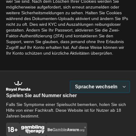
wer Sie sind. Nach dem Löschen Ihrer Cookies werden Sie
möglicherweise aufgefordert, sich erneut anzumelden oder
weitere Sicherheitsmeldungen zu sehen. Halten Sie Cookies
während des Dokumenten-Uploads aktiviert und ändern Sie IPs
nicht zu oft. Dies wird KYC und Auszahlungen reibungsloser
gestalten. Ändern Sie Ihr Passwort, aktivieren Sie die Zwei-
Faktor-Authentifizierung (2FA) und kontaktieren Sie den
Support, wenn Sie glauben, dass jemand ohne Ihre Erlaubnis
Zugriff auf Ihr Konto erhalten hat. Auf diese Weise können wir
Ihr Konto schützen und kürzliche Aktivitäten überprüfen.
Sprache wechseln
Spielen Sie auf Nummer sicher
Falls Sie Symptome einer Spielsucht bemerken, holen Sie sich
Hilfe von einer Fachkraft. Diese Website ist für Nutzer ab 18
Jahren bestimmt.