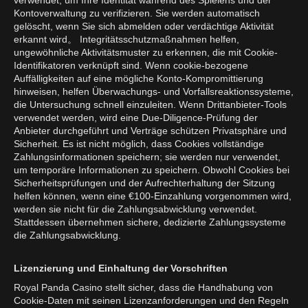
Kontoverwaltung zu verifizieren. Sie werden automatisch
gelöscht, wenn Sie sich abmelden oder verdächtige Aktivität
erkannt wird。 Integritätsschutzmaßnahmen helfen,
ungewöhnliche Aktivitätsmuster zu erkennen, die mit Cookie-
Identifikatoren verknüpft sind. Wenn cookie-bezogene
Auffälligkeiten auf eine mögliche Konto-Kompromittierung
hinweisen, helfen Überwachungs- und Vorfallsreaktionssysteme,
die Untersuchung schnell einzuleiten. Wenn Drittanbieter-Tools
verwendet werden, wird eine Due-Diligence-Prüfung der
Anbieter durchgeführt und Verträge schützen Privatsphäre und
Sicherheit. Es ist nicht möglich, dass Cookies vollständige
Zahlungsinformationen speichern; sie werden nur verwendet,
um temporäre Informationen zu speichern. Obwohl Cookies bei
Sicherheitsprüfungen und der Aufrechterhaltung der Sitzung
helfen können, wenn eine €100-Einzahlung vorgenommen wird,
werden sie nicht für die Zahlungsabwicklung verwendet.
Stattdessen übernehmen sichere, dedizierte Zahlungssysteme
die Zahlungsabwicklung.
Lizenzierung und Einhaltung der Vorschriften
Royal Panda Casino stellt sicher, dass die Handhabung von
Cookie-Daten mit seinen Lizenzanforderungen und den Regeln