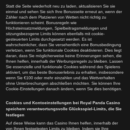
Statt die Seite wiederholt neu zu laden, aktualisieren Sie sie
einmal und sehen Sie sich Ihre Bonusseite erneut an, wenn der
Zähler nach dem Platzieren von Wetten nicht richtig zu
funktionieren scheint. Bonusregeln wie
Höchsteinsatzmeldungen, Spielbeitragsmeldungen und
sitzungsbezogene Limits können ebenfalls mit cookie-
gesteuerten Limits durchgesetzt werden. Es ist
wahrscheinlicher, dass Sie versehentlich eine Bonusbedingung
verletzen, wenn Sie funktionale Cookies deaktivieren. Dies liegt
daran, dass Sie möglicherweise keine Erinnerungen sehen, die
Ihnen helfen, innerhalb der Werbungsregeln zu bleiben. Lassen
Sie essenzielle und funktionale Cookies während des Spielens
aktiviert, um das beste Bonuserlebnis zu erhalten, insbesondere
wenn Sie €100 oder mehr einzahlen und das Wettverhalten
ohne Unterbrechungen abschließen möchten. Sie können Ihre
Cookie-Einstellungen danach ändern, wenn Sie dies benötigen.
Cookies und Kontoeinstellungen bei Royal Panda Casino
speichern verantwortungsvolle Glücksspiel-Limits, die Sie
festlegen
Auf diese Weise kann das Casino Ihnen helfen, innerhalb der
von Ihnen festgelegten Limits zu bleiben. Indem sie Ihre